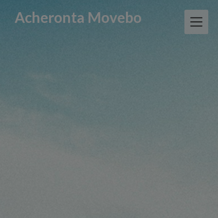
Skip
Acheronta Movebo
to
content