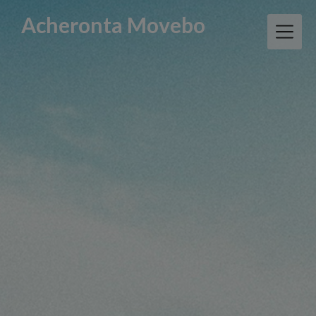
Skip
Acheronta Movebo
to
content