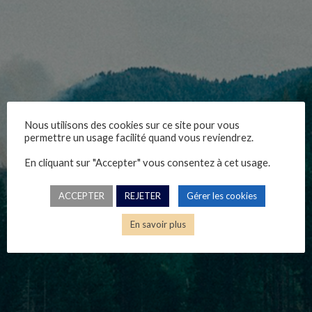
Nous utilisons des cookies sur ce site pour vous
3-dpg-8-10-23
permettre un usage facilité quand vous reviendrez.
En cliquant sur "Accepter" vous consentez à cet usage.
Nicolas Catelan, 08/10/2023
ACCEPTER
REJETER
Gérer les cookies
En savoir plus