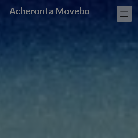
Skip
Acheronta Movebo
to
content