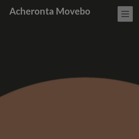
Skip
Acheronta Movebo
to
content