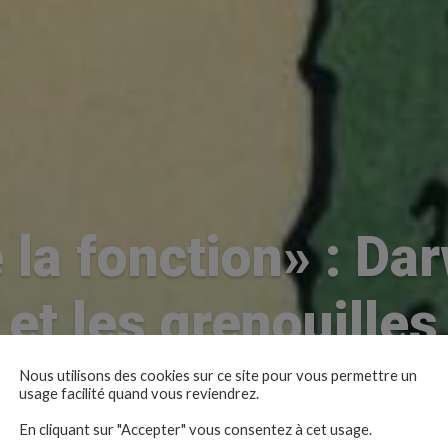
 la fonction» : Dar
et les grenouilles
Nous utilisons des cookies sur ce site pour vous permettre un
Nicolas Catelan, 11/11/2020
usage facilité quand vous reviendrez.
En cliquant sur "Accepter" vous consentez à cet usage.