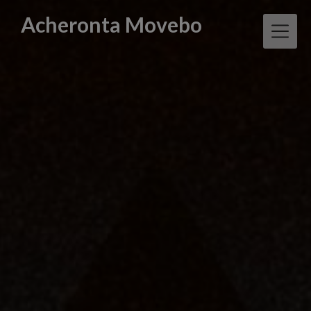
Skip
Acheronta Movebo
to
content