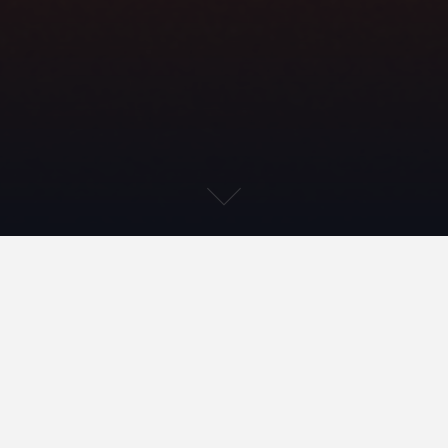
Atteintes à la probité
Cours de
Droit pénal des
Atteintes à la
Index
droit pénal
affaires
probité