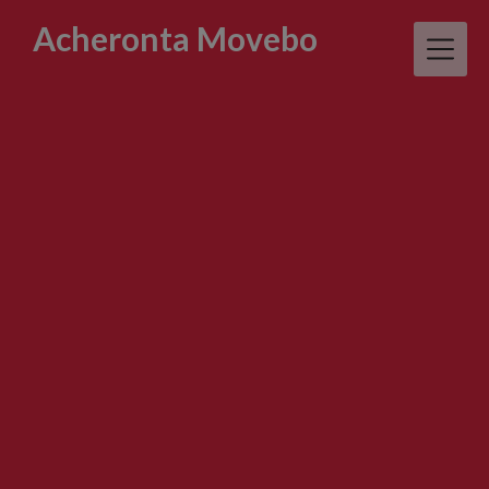
Skip
Acheronta Movebo
to
content