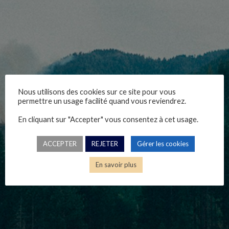
Nous utilisons des cookies sur ce site pour vous
cyber-law-intro
permettre un usage facilité quand vous reviendrez.
En cliquant sur "Accepter" vous consentez à cet usage.
Nicolas Catelan, 08/11/2024
ACCEPTER
REJETER
Gérer les cookies
En savoir plus