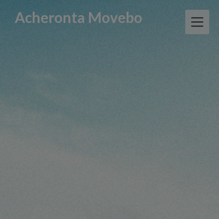
Skip
Acheronta Movebo
to
content