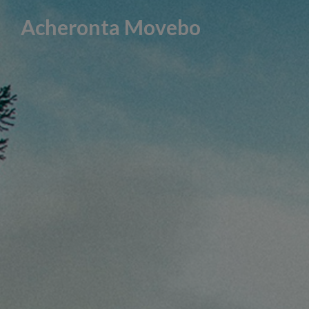
Skip
Acheronta Movebo
to
content