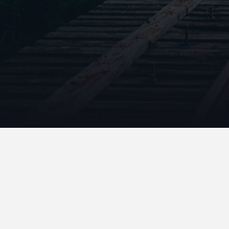
dps-integrite-phys-et-psy