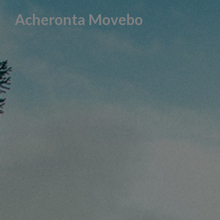
Skip
Acheronta Movebo
to
content