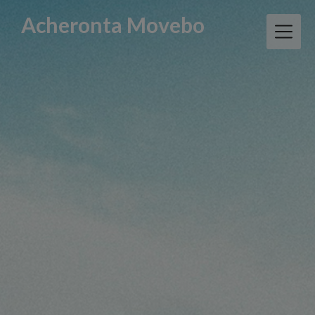
Skip
Acheronta Movebo
to
content