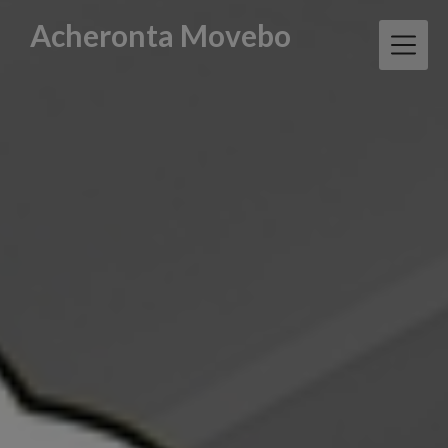
Skip
Acheronta Movebo
to
content