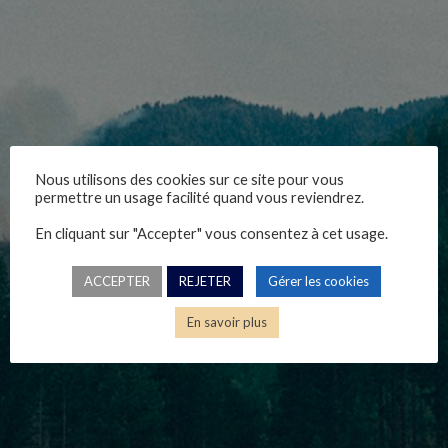
Nous utilisons des cookies sur ce site pour vous
1-cyber-14-fev-23
permettre un usage facilité quand vous reviendrez.
En cliquant sur "Accepter" vous consentez à cet usage.
Nicolas Catelan, 14/02/2023
ACCEPTER
REJETER
Gérer les cookies
En savoir plus