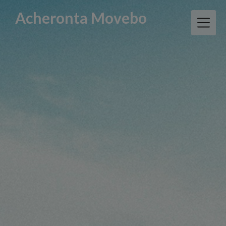
Skip
Acheronta Movebo
to
content