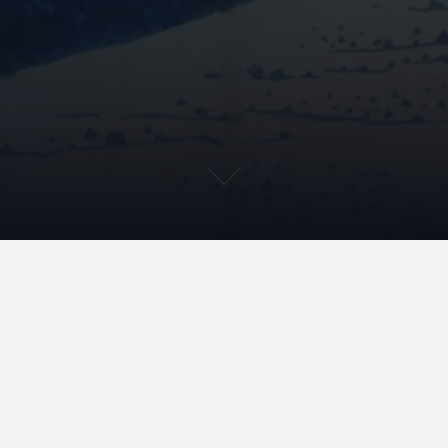
[iframe_loader type=’iframe’ width=’100%’ height=’600px’
frameborder=’0′ scrolling=’no’ src=’/wp-
content/uploads/articulate_uploads/le-droit-penal-
general-le-principe-de-legalite-scorm12-
jrQfCxRH5/scormcontent/index.html’]