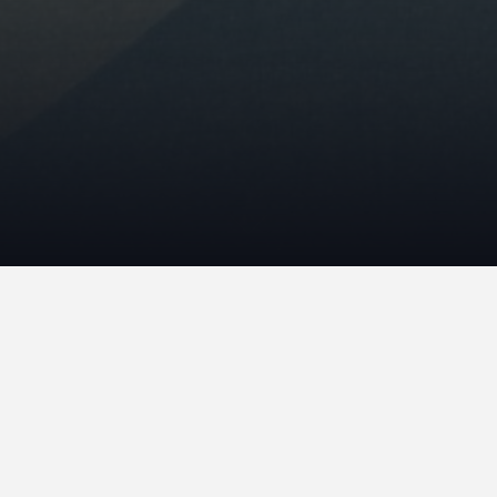
[iframe_loader type=’iframe’ width=’100%’ height=’600px’
frameborder=’0′ scrolling=’no’ src=’/wp-
content/uploads/articulate_uploads/le-droit-penal-
general-une-introduction-scorm12-
TAeE7fEl/scormcontent/index.html’]