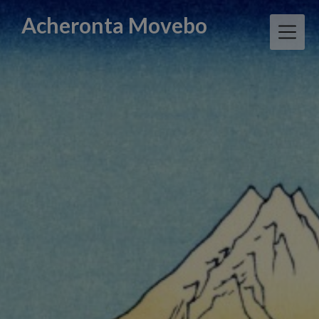
Skip
Acheronta Movebo
to
content