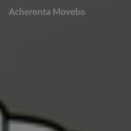
Skip
Acheronta Movebo
to
content