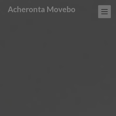
Skip
Acheronta Movebo
to
content