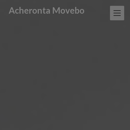
Skip
Acheronta Movebo
to
content