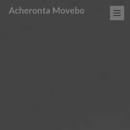
Skip
Acheronta Movebo
to
content