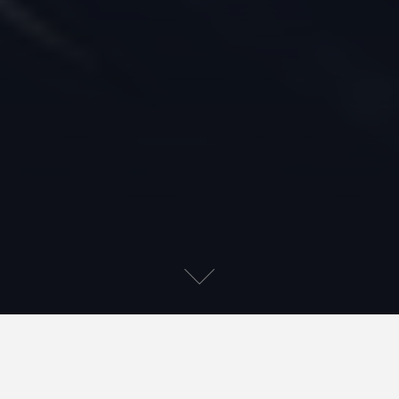
A-t-on le droit de prédire le
droit ? « 11. H5 »