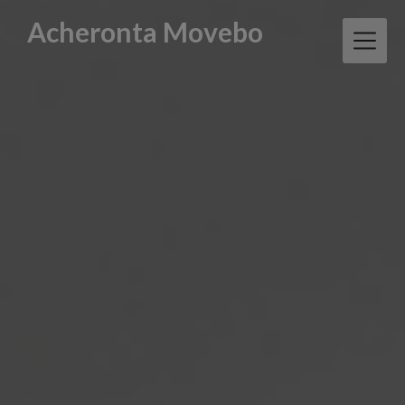
Skip
Acheronta Movebo
to
content