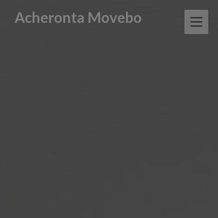
Skip
Acheronta Movebo
to
content