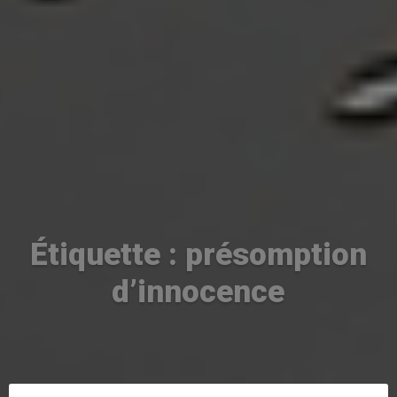
Étiquette : présomption
d’innocence