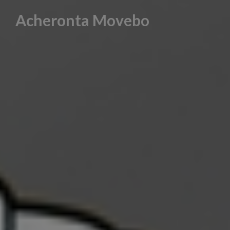
Skip
Acheronta Movebo
to
content