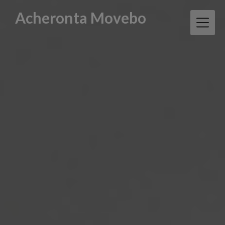
Skip
Acheronta Movebo
to
content