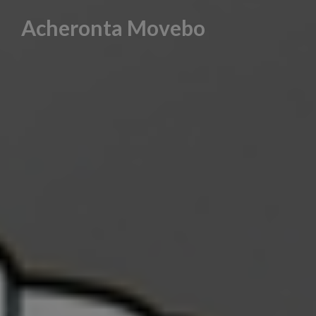
Skip
Acheronta Movebo
to
content